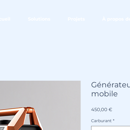
cueil
Solutions
Projets
À propos d
Générateu
mobile
Prix
450,00 €
Carburant
*