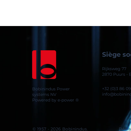
Siège so
Rijksweg 77
2870 Puurs - 
+32 (0)3 86 09
Bobinindus Power
info@bobinin
systems NV
Powered by
e-power
®
© 1957 - 2026 Bobinindus.
Décla