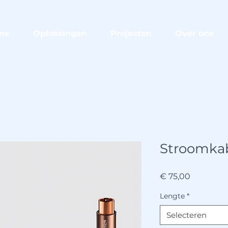
me
Oplossingen
Projecten
Over ons
Stroomkab
Prijs
€ 75,00
Lengte
*
Selecteren